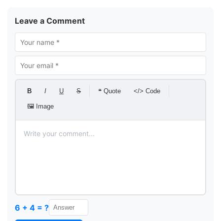
Leave a Comment
B
I
U
S
❝ Quote
</> Code
🖼 Image
6 + 4 = ?